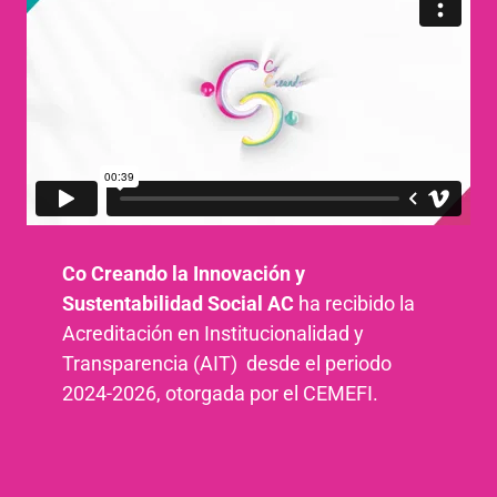
Co Creando la Innovación y
Sustentabilidad Social AC
ha recibido la
Acreditación en Institucionalidad y
Transparencia (AIT) desde el periodo
2024-2026, otorgada por el CEMEFI.